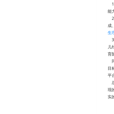
1
能
2
成
生
3
儿
育
同
目
平
总
现
实