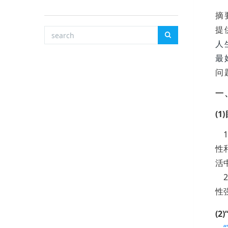
摘
提
人
最
问
一
(
1
性
活
2
性
(