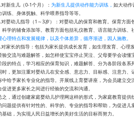
.对新生儿（0-1个月）：
为新生儿提供动作能力训练，
如大动作
力训练、身体抚触、科学喂养指导等等。
.对婴幼儿指导（1～3岁）：对婴幼儿的保育和教育。保育方面
、科学的辅食添加等。教育方面包括礼仪教育、语言能力训练、
理心理特点和发展规律，以及个体差异，循序渐进，因人施教。
.对家长的指导：包括为家长提供成长发育，如生理发育、心理
经验交流与难题解答，如怎样使宝宝停止哭泣、父母要学会读懂
阶段的特点，学习相应的保育知识，难题解答、分为各阶段各系
时，更加注重对婴幼儿在安全感、意志力、目标感、注意力、
标中给予家长专业化的指导。开展线上育婴讲座，为会员建立交
台促进更多家长之间进行经验的交流和沟通。
之，通过创建家庭婴幼儿护理网这样的形式，为家庭教育提供
的问题提供有针对性的、科学的、专业的指导和帮助，为促进儿
的基础，为实现人民日益增长的美好生活的目标而努力。