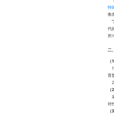
特
衡
“
代
所
二
（
1
育
2
（
采
对
（